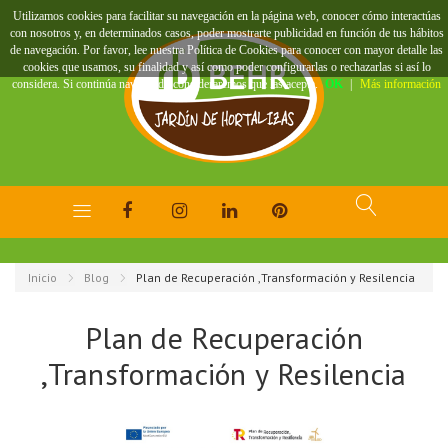
Utilizamos cookies para facilitar su navegación en la página web, conocer cómo interactúas
con nosotros y, en determinados casos, poder mostrarte publicidad en función de tus hábitos
de navegación. Por favor, lee nuestra Política de Cookies para conocer con mayor detalle las
cookies que usamos, su finalidad y así como poder configurarlas o rechazarlas si así lo
considera. Si continúa navegando consideraremos que las acepta.
OK
|
Más información
Inicio
Blog
Plan de Recuperación ,Transformación y Resilencia
Plan de Recuperación
,Transformación y Resilencia